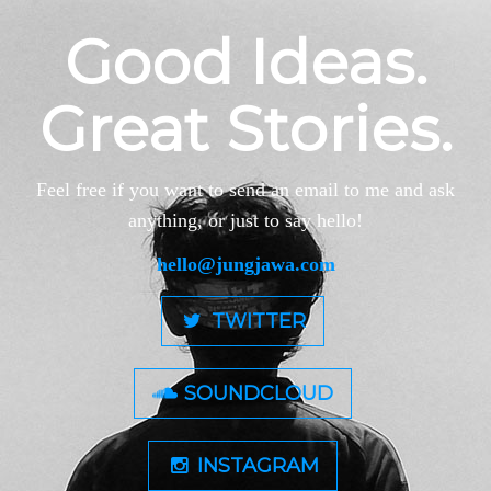
Good Ideas.
Great Stories.
Feel free if you want to send an email to me and ask
anything, or just to say hello!
hello@jungjawa.com
TWITTER
SOUNDCLOUD
INSTAGRAM