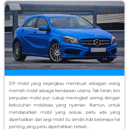
DP mobil yang terjangkau membuat sebagian orang
memilih mobil sebagai kendaraan utama. Tak heran, kini
penjualan mobil pun cukup meningkat seiring dengan
kebutuhan mobilisasi yang nyaman. Namun, untuk
mendapatkan mobil yang sesuai, perlu ada yang
diperhatikan dari segi mobil itu sendiri.Ada beberapa hal
penting yang perlu diperhatikan terkait...